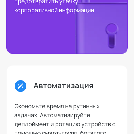
оборудовании и ПО
с заданной периодичностью.
Создавайте собственные
атрибуты для инвентаризации,
чтобы получать точные и
полезные данные.
Работа с
сертификатами
Настраивайте автоматический
выпуск сертификатов с помощью
поддержки
SCEP Proxy и Microsoft CA (NDES).