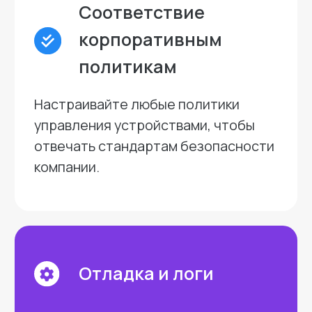
Преимущества
Ринго
Снижает нагрузку
на IT-отдел
Автоматизация множества
рутинных задач: обновление ПО,
настройка устройств и
управление доступом.
Простая