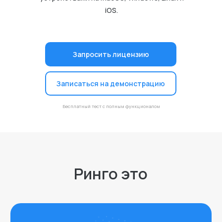
iOS.
Запросить лицензию
Ринго это
Записаться на демонстрацию
Простое управление
Бесплатный тест с полным функционалом
парком устройств
Подготавливайте компьютеры,
телефоны и планшеты к работе,
устанавливайте программы,
создавайте учетные записи,
реализуйте корпоративные
политики и многое другое.