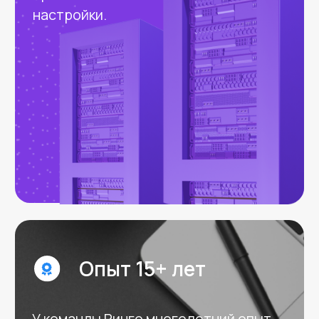
Банки и
Девелопмент и
Финтех
недвижимость
E-commerce
Образование
Стоимость
Стоимость по каждому
проекту рассчитывается
индивидуально