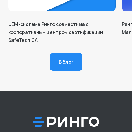
UEM-система Ринго совместима с
Ринг
корпоративным центром сертификации
Man
SafeTech CA
В блог