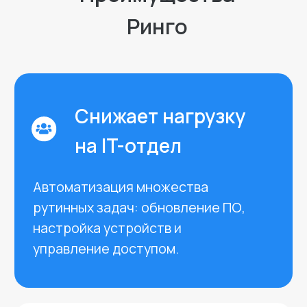
настройки.
Опыт 15+ лет
У команды Ринго многолетний опыт
администрирования техники Apple
в корпоративной среде. И большая
экспертиза во внедрении и
поддержке разных MDM-решений:
SOTI, Jamf Pro, Workspace One,