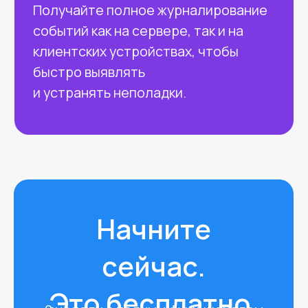
интеграция
За счет богатого API Ринго
подстраивается под ваши
бизнес-процессы, а не
наоборот.
Техническая
поддержка
Поддержка и документация на
русском языке. Ответим на вопросы
по корпоративным технологиям
Apple, подскажем лучшие практики,
сопроводим на всех этапах
от тестирования до внедрения.