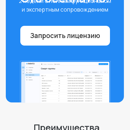
Миграция с других
MDM/UEM-систем
Поможем с переездом на Ринго,
перенесем настройки,
политики и скрипты.
On-premise
решение
Обеспечивает полный контроль
над данными, высокую
безопасность, соответствие
требованиям и гибкость