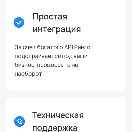
Microsoft Intune, Mosyle,
ManageEngine.
Управление
ИИ-
Контролируйте из единой консоли
инфрастурктурой
кластеры Mac mini, клиентские
устройства, доступ к LLM, обновления
и политики безопасности в пределах
корпоративного контура.