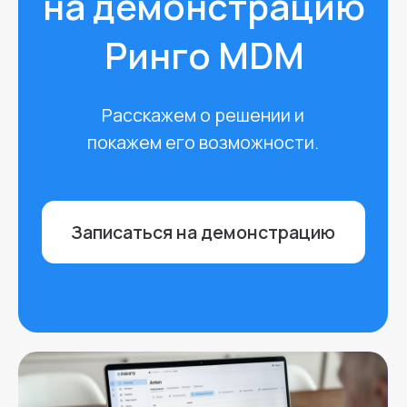
+7 (495) 540-41-83
hello@ringomdm.ru
О продукте
Кейсы
Документация