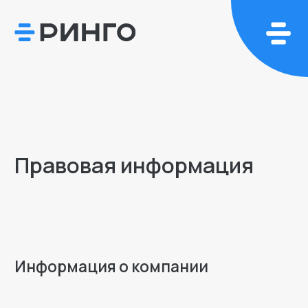
Правовая информация
Информация о компании
Общество с ограниченной
ответственностью "Ринго Программы"
Адрес: г. Москва, ул. Леонова 1-я, 18
+7 (495) 540-41-83
|
hello@ringomdm.ru
ИНН 7716986806
ОКВЭД 62.01 (Разработка компьютерного