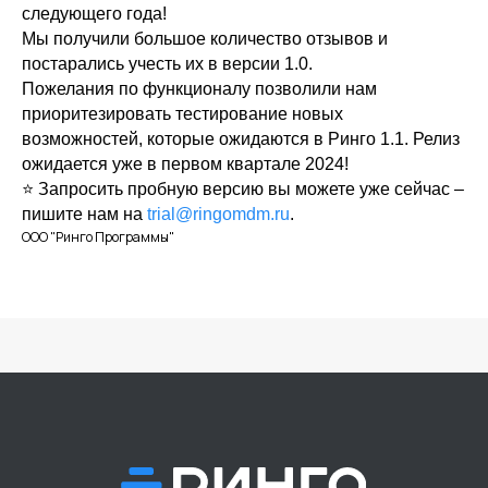
следующего года!
Мы получили большое количество отзывов и
постарались учесть их в версии 1.0.
Пожелания по функционалу позволили нам
приоритезировать тестирование новых
О продукте
возможностей, которые ожидаются в Ринго 1.1. Релиз
Кейсы
ожидается уже в первом квартале 2024!
⭐️ Запросить пробную версию вы можете уже сейчас –
Документация
пишите нам на
trial@ringomdm.ru
.
Блог
ООО "Ринго Программы"
FAQ
Техническая поддержка
Обучение
Ринго в образовании
Партнеры
Контакты
Правовая информация