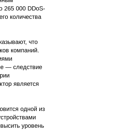
анным
о 265 000 DDoS-
его количества
казывают, что
иков компаний.
иями
ие — следствие
ории
ктор является
новится одной из
устройствами
овысить уровень