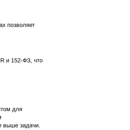
ах позволяет
R и 152-ФЗ, что
нтом для
м
е выше задачи.