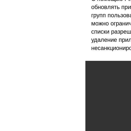
обновлять при
групп пользов
можно огранич
списки разреш
удаление прил
несанкциониро