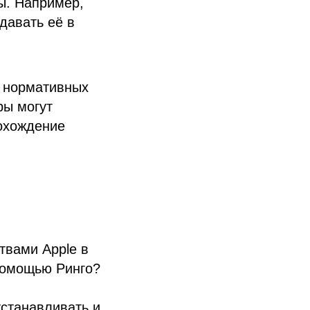
ы. Например,
давать её в
я нормативных
ры могут
рохождение
твами Apple в
помощью Ринго?
станавливать и