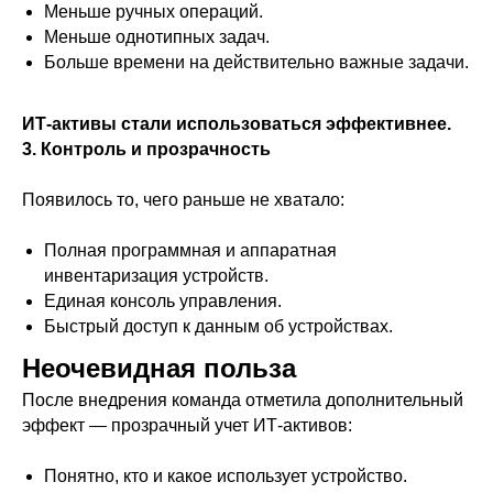
Меньше ручных операций.
Блог
Меньше однотипных задач.
FAQ
Больше времени на действительно важные задачи.
Техническая поддержка
Обучение
ИТ-активы стали использоваться эффективнее.
3. Контроль и прозрачность
Ринго в образовании
Партнеры
Появилось то, чего раньше не хватало:
Контакты
Полная программная и аппаратная
Правовая информация
инвентаризация устройств.
Единая консоль управления.
Быстрый доступ к данным об устройствах.
Неочевидная польза
Подпишитесь на наши новости
После внедрения команда отметила дополнительный
эффект — прозрачный учет ИТ-активов:
Понятно, кто и какое использует устройство.