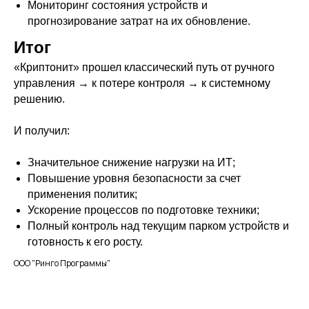
Мониторинг состояния устройств и
Подписаться
прогнозирование затрат на их обновление.
Итог
Отправляя заявку, вы соглашаетесь с
политикой обработки данных
«Криптонит» прошел классический путь от ручного
управления → к потере контроля → к системному
решению.
© Общество с ограниченной ответственностью
«Ринго Программы» —
И получил:
российский разработчик системы управления
устройствами Apple, 2023-2025
Значительное снижение нагрузки на ИТ;
Повышение уровня безопасности за счет
ООО "Ринго Программы"
применения политик;
ИНН 7716986806
Ускорение процессов по подготовке техники;
Полный контроль над текущим парком устройств и
готовность к его росту.
ООО "Ринго Программы"